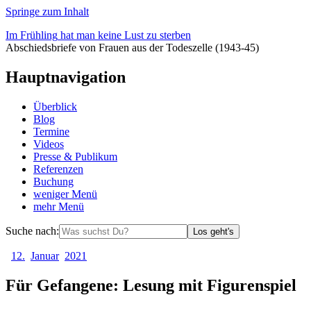
Springe zum Inhalt
Im
Frühling
hat
man
keine
Lust
zu
sterben
Abschiedsbriefe
von
Frauen
aus
der
Todeszelle
(1943-45)
Hauptnavigation
Überblick
Blog
Termine
Videos
Presse & Publikum
Referenzen
Buchung
weniger
Menü
mehr
Menü
Suche nach:
Los geht's
12.
Januar
2021
Für Gefangene: Lesung mit Figurenspiel