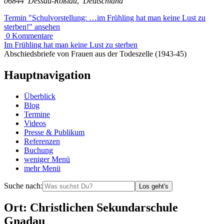
06844
Dessau-Roßlau
,
Deutschland
Termin
"Schulvorstellung: …im Frühling hat man keine Lust zu
sterben!"
ansehen
0
Kommentare
Im
Frühling
hat
man
keine
Lust
zu
sterben
Abschiedsbriefe
von
Frauen
aus
der
Todeszelle
(1943-45)
Hauptnavigation
Überblick
Blog
Termine
Videos
Presse & Publikum
Referenzen
Buchung
weniger
Menü
mehr
Menü
Suche nach:
Los geht's
Ort
:
Christlichen Sekundarschule
Gnadau